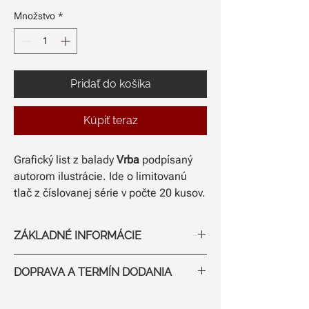
Množstvo
*
Pridať do košíka
Kúpiť teraz
Grafický list z balady
Vrba
podpísaný
autorom ilustrácie. Ide o limitovanú
tlač z číslovanej série v počte 20 kusov.
ZÁKLADNÉ INFORMÁCIE
Rozmer: A2
DOPRAVA A TERMÍN DODANIA
Limitovaná edícia signovaných
grafických listov (20 kusov)
Poštovné