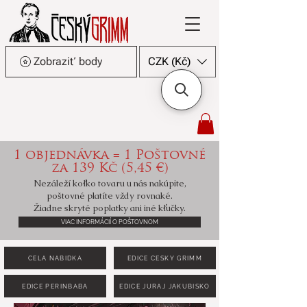
Zobraziť body
CZK (Kč)
1 objednávka = 1 Poštovné
za 139 Kč (5,45 €)
Nezáleží koľko tovaru u nás nakúpite,
poštovné platíte vždy rovnaké.
Žiadne skryté poplatky ani iné kľučky.
VIAC INFORMÁCIÍ O POŠTOVNOM
CELÁ NABÍDKA
EDICE ČESKÝ GRIMM
EDICE PERINBABA
EDICE JURAJ JAKUBISKO