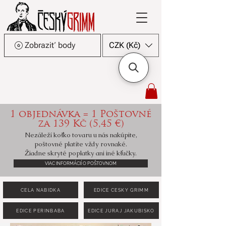
Zobraziť body
CZK (Kč)
1 objednávka = 1 Poštovné
za 139 Kč (5,45 €)
Nezáleží koľko tovaru u nás nakúpite,
poštovné platíte vždy rovnaké.
Žiadne skryté poplatky ani iné kľučky.
VIAC INFORMÁCIÍ O POŠTOVNOM
CELÁ NABÍDKA
EDICE ČESKÝ GRIMM
EDICE PERINBABA
EDICE JURAJ JAKUBISKO