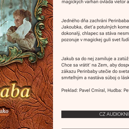
magických varhan ovláda vietor 
Jedného dňa zachráni Perinbaba
Jakoubka, dieťa potulných komed
dokonalý, chlapec sa stáva nes
pozoruje v magickej guli svet ľud
Jakub sa do nej zamiluje a zatúž
Chce sa vrátiť na Zem, aby dospe
zákazu Perinbaby utečie do sveta 
smrteľným a nastáva súboj o lás
Preklad: Pavel Cmíral, Hudba: P
CZ AUDIOKNI