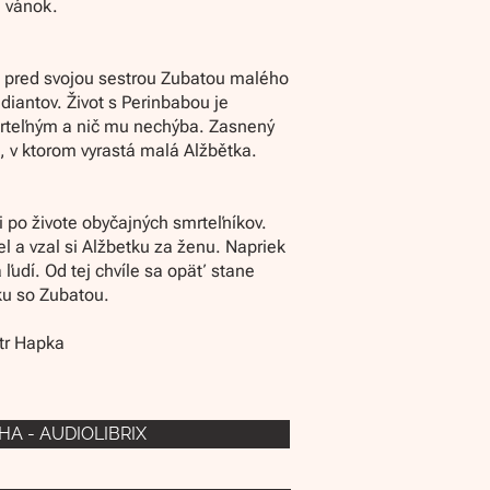
a vánok.
 pred svojou sestrou Zubatou malého
iantov. Život s Perinbabou je
mrteľným a nič mu nechýba. Zasnený
í, v ktorom vyrastá malá Alžbětka.
i po živote obyčajných smrteľníkov.
l a vzal si Alžbetku za ženu. Napriek
ľudí. Od tej chvíle sa opäť stane
ku so Zubatou.
etr Hapka
HA - AUDIOLIBRIX