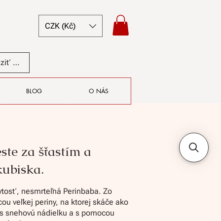
CZK (Kč)
Zobraziť body
BLOG
O NÁS
ste za šťastím a
kubiska.
ytosť, nesmrteľná Perinbaba. Zo
u veľkej periny, na ktorej skáče ako
as snehovú nádielku a s pomocou