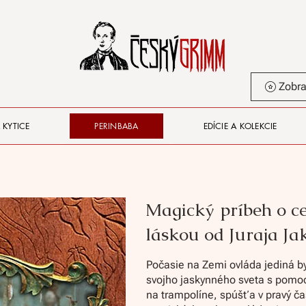
 KYTICE
PERINBABA
EDÍCIE A KOLEKCIE
Magický príbeh o ce
láskou od Juraja Ja
Počasie na Zemi ovláda jediná b
svojho jaskynného sveta s pomoco
na trampolíne, spúšťa v pravý č