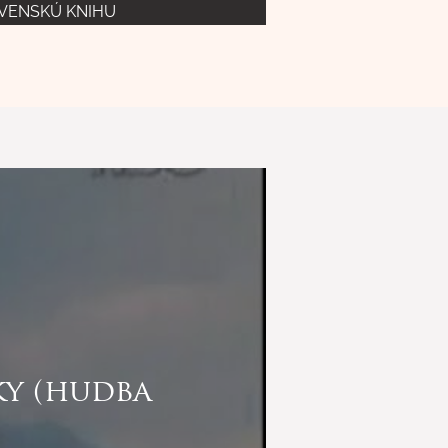
OVENSKÚ KNIHU
ky (hudba