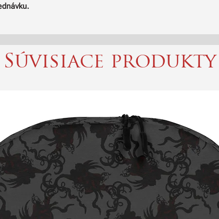
jednávku.
Súvisiace produkty