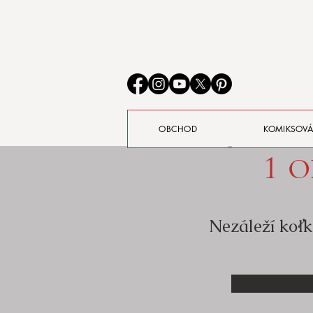
OBCHOD
KOMIKSOVÁ
1 o
Nezáleží koľk