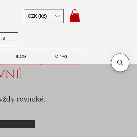
CZK (Kč)
Zobraziť body
BLOG
O NÁS
ovné
 vždy rovnaké.