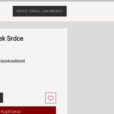
EDICE JURAJ JAKUBISKO
ek Srdce
Price
rázové poštovné
Kúpiť teraz