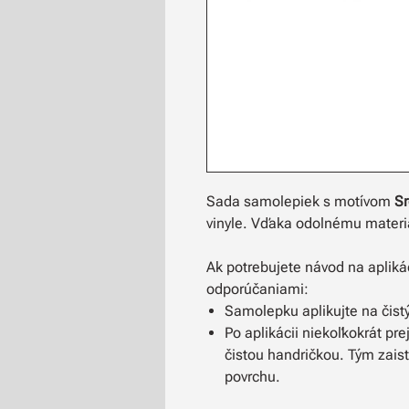
Sada samolepiek s motívom
S
vinyle. Vďaka odolnému materiál
Ak potrebujete návod na apliká
odporúčaniami:
Samolepku aplikujte na čistý
Po aplikácii niekoľkokrát p
čistou handričkou. Tým zais
povrchu.