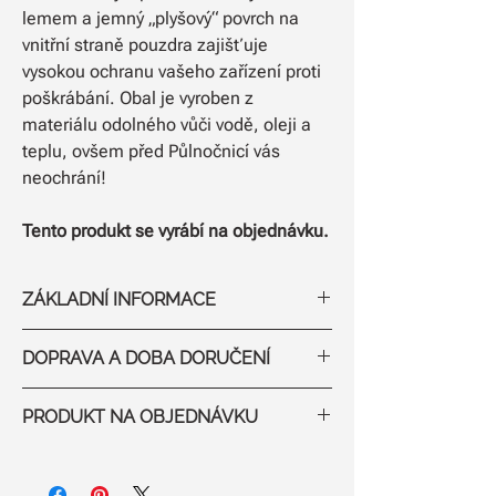
lemem a jemný „plyšový“ povrch na
vnitřní straně pouzdra zajišťuje
vysokou ochranu vašeho zařízení proti
poškrábání. Obal je vyroben z
materiálu odolného vůči vodě, oleji a
teplu, ovšem před Půlnočnicí vás
neochrání!
Tento produkt se vyrábí na objednávku.
ZÁKLADNÍ INFORMACE
Vlastnosti produktu
DOPRAVA A DOBA DORUČENÍ
Materiál: 100% neopren
Rozměry obalu 15″:
37,3 x 28,5 x
Poštovné
PRODUKT NA OBJEDNÁVKU
1,5
cm
Za celou objednávku účtujeme pouze
Lehký materiál odolný vůči vodě,
jednorázové poštovné a balné ve výši
Tento obal na notebook se vyrábí
na
oleji a teplu
99 Kč po celé České republice
.
objednávku
, což znamená, že jeho