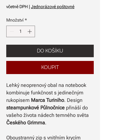
včetně DPH
|
Jednorázové poštovné
Množství
*
DO KOŠÍKU
KOUPIT
Lehký neoprenový obal na notebook
kombinuje funkčnost s jedinečným
rukopisem
Marca Turiniho
. Design
steampunkov
é Půlnočnice
přináší do
vašeho života nádech temného světa
Českého Grimma
.
Oboustranný zip s vnitřním krycím