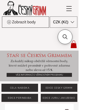
Zobrazit body
CZK (Kč)
Staň se Českým Grimmem
Za každý nákup obdržíš věrnostní body,
které můžeš proměnit v poštovné zdarma
nebo slevu až 15 %.
VÍCE INFORMACÍ O VĚRNOSTNÍM PROGRAMU
CELÁ NABÍDKA
EDICE ČESKÝ GRIMM
EDICE PERINBABA
EDICE JURAJ JAKUBISKO