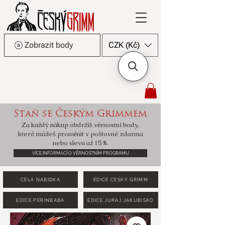
Zobrazit body
CZK (Kč)
Staň se Českým Grimmem
Za každý nákup obdržíš věrnostní body,
které můžeš proměnit v poštovné zdarma
nebo slevu až 15 %.
VÍCE INFORMACÍ O VĚRNOSTNÍM PROGRAMU
CELÁ NABÍDKA
EDICE ČESKÝ GRIMM
EDICE PERINBABA
EDICE JURAJ JAKUBISKO