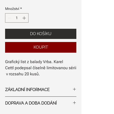
Množství
*
DO KOŠÍKU
KOUPIT
Grafický list z balady Vrba. Karel
Cettl podepsal číselně limitovanou sérii
v rozsahu 20 kusů.
ZÁKLADNÍ INFORMACE
Rozměr: A2
DOPRAVA A DOBA DODÁNÍ
Limitovaná edice signovaných
grafických listů (20 kusů)
Poštovné