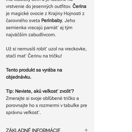
vrstvenie do jesenných outfitov.
Čerina
je magické ovocie z Krajiny Hojnosti z
čarovného sveta
Perinbaby
. Jeho
semienka vracajú pamäť aj tým
najväčším zabudlivcom.
Už si nemusíš robiť uzol na vreckovke,
stačí mať Čerinu na tričku!
Tento produkt sa vyrába na
objednávku.
Tip: Neviete, akú veľkosť zvoliť?
Zmerajte si svoje obľúbené tričko a
porovnajte ho s rozmermi v tabuľke pre
správnu veľkosť.
ZÁKLADNÉ INFORMÁCIE