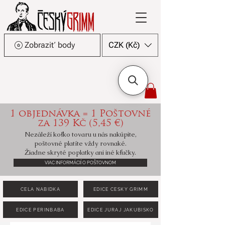
Zobraziť body
CZK (Kč)
1 objednávka = 1 Poštovné
za 139 Kč (5,45 €)
Nezáleží koľko tovaru u nás nakúpite,
poštovné platíte vždy rovnaké.
Žiadne skryté poplatky ani iné kľučky.
VIAC INFORMÁCIÍ O POŠTOVNOM
CELÁ NABÍDKA
EDICE ČESKÝ GRIMM
EDICE PERINBABA
EDICE JURAJ JAKUBISKO