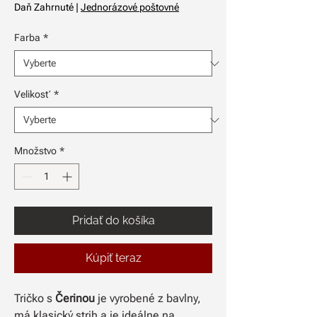
Daň Zahrnuté
|
Jednorázové poštovné
Farba
*
Velikosť
*
Množstvo
*
Pridať do košíka
Kúpiť teraz
Tričko s
Čerinou
je vyrobené z bavlny,
má klasický strih a je ideálne na